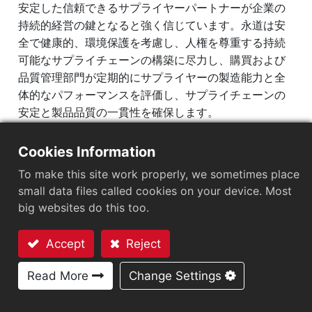
安定した信頼できるサプライヤーパートナーが企業の
持続的経営の鍵となると強く信じています。永道は安
ESG組織
全で健康的、環境保護を考慮し、人権を尊重する持続
Arizonの持続可能性
可能なサプライチェーンの構築に尽力し、購買および
企業の持続可能性
品質管理部門が定期的にサプライヤーの製造能力と全
体的なパフォーマンスを評価し、サプライチェーンの
リスク管理
安定と製品品質の一貫性を確保します。
情報セキュリティ管理
我々は企業の社会的責任とESGコンセプトを全面的に
知的財産管理プログラム
Cookies Information
供給業者管理制度に統合し、評価は品質、納期、安
サプライチェーン管理
To make this site work properly, we sometimes place
全、環境管理、労働条件をカバーしています。現在、
small data files called cookies on your device. Most
製品の持続可能性
すべての原材料供給業者はRoHS（HSF）基準に準拠
big websites do this too.
し、ISO 9001：2015品質管理システム、ISO 14001：
役員報酬ポリシー
2015環境管理システム、およびISO 45001：2018職業
企業価値向上計画
Accept
Reject
安全衛生管理システムなどの国際認証を取得してお
お問い合わせ
り、永道と共に責任ある企業エコシステムを推進し、
個人情報保護
Read More
Change Settings
持続可能な価値を実現しています。
利害関係者