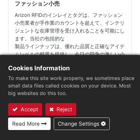
ファッション小売
Arizon RFIDのインレイとタグは、ファッション
小売業者が手作業のカウントを超えて、インテリ
ジェントな在庫管理を受け入れることを可能にし
ます。当社の包括的な
製品ラインナップは、優れた品質と正確なアイテ
ムレベルの精度を提供し、今日の競争の激しい小
売環境であらゆる機会を最大限に活用するための
Cookies Information
可視性と制御を提供します。
To make this site work properly, we sometimes place
続きを読む
small data files called cookies on your device. Most
big websites do this too.
Accept
Reject
お問い合わせ
Read More
Change Settings