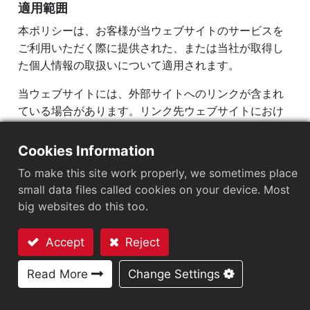
適用範囲
本ポリシーは、お客様が当ウェブサイトのサービスを
ご利用いただく際に提供された、または当社が取得し
た個人情報の取扱いについて適用されます。
当ウェブサイトには、外部サイトへのリンクが含まれ
ている場合があります。リンク先ウェブサイトにおけ
る個人情報の収集、処理および利用については、各ウ
ェブサイト運営者のプライバシーポリシーまたは関連
Cookies Information
規定に従います。お客様は当該ウェブサイトをご利用
To make this site work properly, we sometimes place
になる前に、それらの規定をご確認いただき、ご利用
small data files called cookies on your device. Most
の可否をご判断ください。なお、本ポリシーは当ウェ
big websites do this too.
ブサイト以外のリンク先ウェブサイトには適用され
ず、当社はそれらのウェブサイトについていかなる推
Accept
Reject
奨または保証も行いません。
お問い合わせ
Read More
Change Settings
個人情報の収集、処理および利用
お客様が「お問い合わせ」、「採用情報」またはその