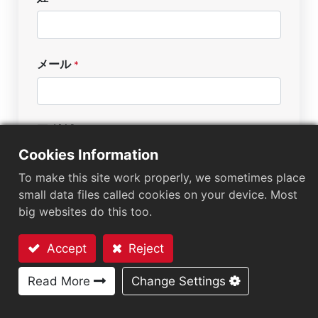
メール
*
国/地域
*
Cookies Information
To make this site work properly, we sometimes place
small data files called cookies on your device. Most
業種
*
big websites do this too.
Accept
Reject
メッセージ
*
お問い合わせ
Read More
Change Settings