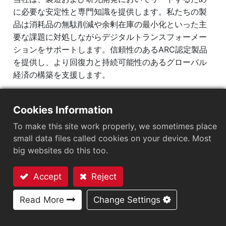
に必要な安定性と専門知識を提供します。私たちの製
品は消耗品の無駄削減や余剰在庫の最小化といった主
要な課題に対処しながらデジタルトランスフォーメー
ションをサポートします。信頼性のあるARC認定製品
を提供し、より回復力と持続可能性のあるグローバル
経済の構築を支援します。
Cookies Information
To make this site work properly, we sometimes place
レジリエンスのためのパート
small data files called cookies on your device. Most
big websites do this too.
ナー
より持続可能なグローバル経済を創造するため
Accept
Reject
に、信頼性のあるRFIDを展開しています。
お問い合わせ
Read More
Change Settings