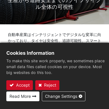
生産から道路安全までのライフサイク
ル全体の可視性
自動車産業はインテリジェントでデジタルな変革に向
かっており、タイヤは安全性、追跡可能性、スマート
管理に対する要求が高まっています。Arizon RFIDタグ
Cookies Information
は、加硫から流通、設置、再生、リサイクルに至るま
で、タイヤの完全なライフサイクル追跡を可能にし、
To make this site work properly, we sometimes place
手動エラーを排除し、偽造品に対抗し、サプライチェ
small data files called cookies on your device. Most
ーン全体での規制遵守を確保します。
big websites do this too.
2.2B
Accept
Reject
お問い合わせ
Read More
Change Settings
EU自動車部品産業における偽造タイヤ販売による年間
1
損失。