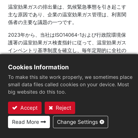
温室効果ガスの排出量は、気候緊急事態を引き起こす
エネルギー使用
主な原因であり、企業の温室効果ガス管理は、利害関
温室効果ガス排出量
係者の主要な議題の一つです。
水管理
2023年から、当社はISO14064-1および行政院環境保
廃棄物管理
護署の温室効果ガス検査指針に従って、温室効果ガス
インベントリ基準制度を確立し、毎年定期的に全社の
従業員 & 社会
各工場の温室効果ガス排出量をインベントリ化してい
ます。
持続可能なガバナンス
Cookies Information
To make this site work properly, we sometimes place
2024年度範囲1および範囲2温室効果ガス排出量監査結
ステークホルダー
small data files called cookies on your device. Most
果は、國富浩華聯合会計事務所執行有限確認によって
持続可能性レポート
big websites do this too.
確認され、確認基準3410号に基づき確認報告書を発行
しました。
Accept
Reject
お問い合わせ
Read More
Change Settings
温室効果ガス排出量（スコープ1およびスコー
プ2）：