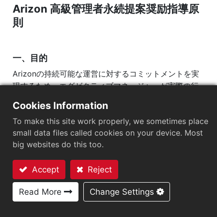
Arizon 高級管理者永続提案奨励指導原
則
ESG Organization
Arizonでの持続可能性
企業持続可能性
一、目的
リスク管理
Arizonの持続可能な運営に対するコミットメントを実
現するため、エグゼクティブマネージャーが実際の行
情報セキュリティ管理
動で環境保護、社会的責任、企業統治（ESG）に関連
Intellectual Property Management Program
Cookies Information
する議題を推進するよう奨励し、当社は持続可能な奨
サプライチェーン管理
To make this site work properly, we sometimes place
励指導原則を確立しました。これを持続的な推進への
small data files called cookies on your device. Most
参加と貢献として年次業績と変動報酬の評価に組み込
製品の持続可能性
big websites do this too.
み、企業の長期的な安定と持続的な発展を促進しま
役員報酬方針
す。
企業価値向上計画
Accept
Reject
お問い合わせ
個人情報保護
Read More
Change Settings
二、適用対象
ステークホルダー
本原則適用於董事長、執行長、総経理、副総経理及其