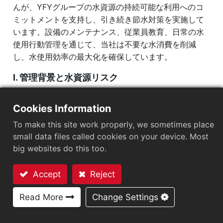
エネルギー使用
んが、YFYグループの水資源の持続可能な利用へのコ
温室効果ガス排出量
ミットメントを支持し、引き続き節水対策を実施して
います。設備のメンテナンス、従業員教育、日常の水
水管理
使用行動管理を通じて、当社は不要な水消費を削減
廃棄物管理
し、水使用効率の最大化を確保しています。
従業員 & 社会
I. 管理背景と水資源リスク
気候変動により極端な気象現象の頻度が増加し、世界
持続可能なガバナンス
的な水資源リスクが高まっています。
Cookies Information
ステークホルダー
To make this site work properly, we sometimes place
Yung Taoは、WRI Aqueduct Water Risk Atlasを定期
small data files called cookies on your device. Most
持続可能性レポート
的に使用して、運営サイトでの水関連リスクを評価し
big websites do this too.
ています:
台北工場:
低から中程度
の水リスク
Accept
Reject
お問い合わせ
揚州工場：
中から高
の水リスク
Read More
Change Settings
潜在的な水不足のリスクに対応するため、当社は水使