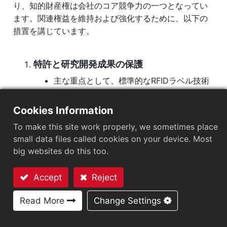
り、知的財産権は会社のコア競争力の一つとなってい
ます。関連権益を維持および強化するために、以下の
ESG Organization
措置を講じています。
Arizonのサステナビリティ
企業の持続可能性
特許と研究開発成果の保護
リスク管理
主な重点として、標準的なRFIDラベル技術
情報セキュリティ管理
を基盤とし、新素材を組み合わせ、多様な
応用を開発し、アンテナ設計、ラベル構造
知的財産管理プログラム
Cookies Information
および生産工程に対して特許申請と布陣を
サプライチェーン管理
To make this site work properly, we sometimes place
継続しています。
small data files called cookies on your device. Most
RFIDタグを通じて新しいアプリケーション
製品の持続可能性
big websites do this too.
をRFIDリーダーやIoTゲートウェイなどに拡
役員報酬方針
張し、RFID標準通信を基礎として、演算ア
企業価値向上計画
Accept
Reject
ルゴリズム、アプリケーションソフトウェ
アをエッジコンピューティングに拡張する
お問い合わせ
個人情報保護
Read More
Change Settings
特許申請と配置を展開する。
IDエンティティレイヤーとネットワークレ
ステークホルダー
イヤーを基盤にして、さらに進んでアプリ