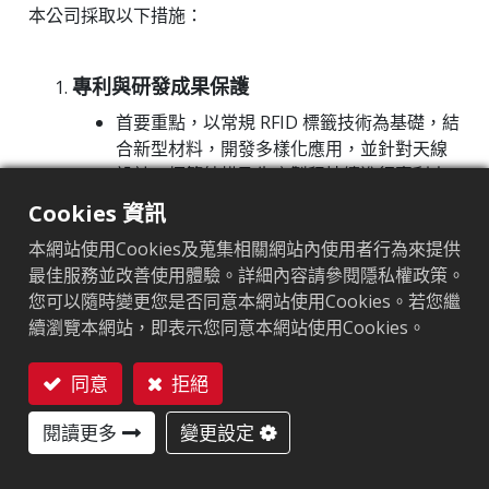
本公司採取以下措施：
ESG組織
永續發展推動計畫
專利與研發成果保護
企業永續
首要重點，以常規 RFID 標籤技術為基礎，結
風險管理
合新型材料，開發多樣化應用，並針對天線
資訊安全管理
設計、標籤結構及生產製程持續進行專利申
請與佈局。
智慧財產管理計畫
Cookies 資訊
透過RFID標籤在新應用延伸至RFID reader，
供應鏈管理
本網站使用Cookies及蒐集相關網站內使用者行為來提供
及IoT gateway 等，以RFID標準通訊為基
最佳服務並改善使用體驗。詳細內容請參閱隱私權政策。
礎，拓展至演算法、應用軟體擴展至邊緣運
產品永續
您可以隨時變更您是否同意本網站使用Cookies。若您繼
算的專利申請與佈局。
高階主管薪酬制度
續瀏覽本網站，即表示您同意本網站使用Cookies。
透過ID實體層與網路層為基底，進而進入應
提升企業價值計畫
用軟體形成完整 IoT 系統解決方案的專利申
同意
拒絕
請與佈局。
個人資料保護與隱私管理政策
聯絡我們
定期盤點並維護已取得之專利與商標。
閱讀更多
變更設定
機密資訊與技術防護
利害關係人
研發設計檔案、天線模擬數據、程式碼均採