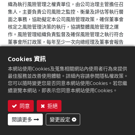
織為執行風險管理之權責單位，由公司治理主管擔任召
ESG 組織
集人，主要負責公司風險之監控、衡量及評估等執行層
永續發展推動計畫
面之事務，協助擬定本公司風險管理政策，確保董事會
企業永續
核定之風險管理決策的執行，協調整體風險管理之運
作。風險管理組織負責監督及確保風險管理之執行符合
風險管理
董事會所訂政策，每年至少一次向總經理及董事會報告
資訊安全管理
運作情形和執行結果。
智慧財產管理計畫
Cookies 資訊
運作情形：
供應鏈管理
本網站使用Cookies及蒐集相關網站內使用者行為來提供
2025/11/11 董事會_修訂「風險管理政策與作業程
最佳服務並改善使用體驗。詳細內容請參閱隱私權政策。
產品永續
序」、2025年度風險管理情形報告
您可以隨時變更您是否同意本網站使用Cookies。若您繼
高階主管薪酬制度
2025/12/23 永續發展委員會_報告本公司風險管理小組
續瀏覽本網站，即表示您同意本網站使用Cookies。
2025年風險評估項目及因應策略
提升企業價值計畫
同意
拒絕
個人資料保護與隱私管理政策
聯絡我們
風險管理組織
閱讀更多
變更設定
利害關係人
為配合公司治理強化及實務運作需要，於2025年11月召
永續報告書