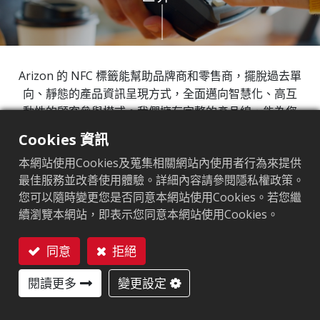
Arizon 的 NFC 標籤能幫助品牌商和零售商，擺脫過去單
向、靜態的產品資訊呈現方式，全面邁向智慧化、高互
動性的顧客參與模式。我們擁有完整的產品線，能為您
的每一個產品提供頂級品質且安全的數位身分，讓您有
Cookies 資訊
能力將實體產品與獨家數位內容連結起來。在現今的數
本網站使用Cookies及蒐集相關網站內使用者行為來提供
位商務浪潮中，這將是您創造無可比擬的顧客忠誠度與
最佳服務並改善使用體驗。詳細內容請參閱隱私權政策。
業績成長的關鍵。
您可以隨時變更您是否同意本網站使用Cookies。若您繼
續瀏覽本網站，即表示您同意本網站使用Cookies。
113%
同意
拒絕
預估至 2029 年，感應式支付（Contactless
聯絡我們
1
Payments）的成長率
閱讀更多
變更設定