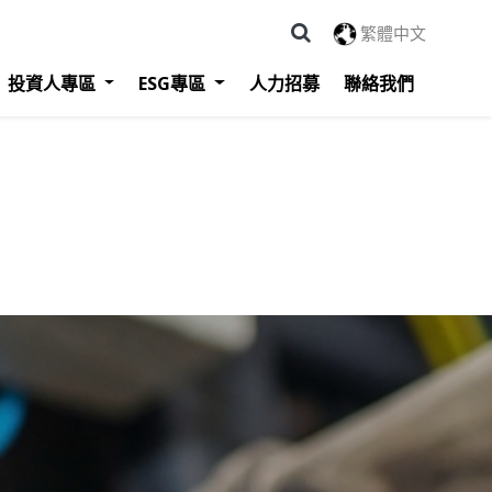
繁體中文
投資人專區
ESG專區
人力招募
聯絡我們