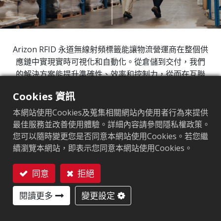
Arizon RFID 永道無線射頻標籤能讓物流營運商在整個供
應鏈中實現實時可視化和自動化。從倉儲到交付，我們
的解決方案能提升準確性、效率和控制力，從而在互聯
互通的世界中推動更智慧、更快速的物流發展。
Cookies 資訊
96%
本網站使用Cookies及蒐集相關網站內使用者行為來提供
最佳服務並改善使用體驗。詳細內容請參閱隱私權政策。
您可以隨時變更您是否同意本網站使用Cookies。若您繼
1
採用RFID後，倉庫盤點時間減少96%
續瀏覽本網站，即表示您同意本網站使用Cookies。
同意
拒絕
67%
聯絡我們
閱讀更多
變更設定
2
透過RFID，減少67%物流設施裝載錯誤