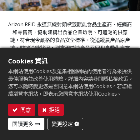
Arizon RFID 永道無線射頻標籤賦能食品生產商、經銷商
和零售商，協助建構出食品企業透明、可追溯的供應
鏈，符合現今嚴格的食品安全標準。從追蹤農產品原產
地、監控冷鏈狀況，到實現快速產品召回和自動化庫存
管理，我們的 RFID標籤提供點到點的全方位可見性。
Cookies 資訊
Arizon RFID永道無線射頻標籤為您提供所需的即時數據
本網站使用Cookies及蒐集相關網站內使用者行為來提供
和控制力，確保在供應鏈的每個環節中，都能保護產品
最佳服務並改善使用體驗。詳細內容請參閱隱私權政策。
品質、減少浪費，並有效建立消費者信任。
您可以隨時變更您是否同意本網站使用Cookies。若您繼
續瀏覽本網站，即表示您同意本網站使用Cookies。
73%
同意
拒絕
1
食物損耗與供應鏈相關
聯絡我們
閱讀更多
變更設定