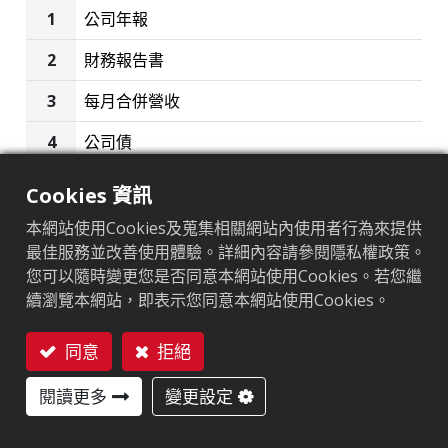
公司債
公司年報
財務報告書
每月合併營收
公司債
Cookies 資訊
本網站使用Cookies及蒐集相關網站內使用者行為來提供
最佳服務並改善使用體驗。詳細內容請參閱隱私權政策。
讓我們一起解決您的 RFID 挑戰
您可以隨時變更您是否同意本網站使用Cookies。若您繼
我們的專業團隊隨時準備與您深入討論需求，並依照產
續瀏覽本網站，即表示您同意本網站使用Cookies。
業特性，為您推薦最合適的 RFID 標籤解決方案。
同意
拒絕
聯絡我們
閱讀更多
聯絡我們
變更設定