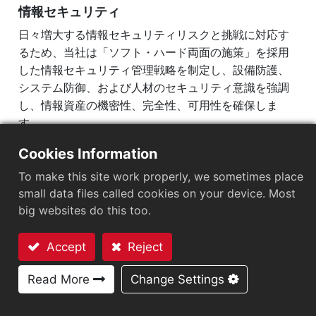
情報セキュリティ
ESG組織
日々増大する情報セキュリティリスクと挑戦に対応す
るため、当社は「ソフト・ハード両面の施策」を採用
アリゾンでの持続可能性
した情報セキュリティ管理戦略を制定し、設備防護、
企業の持続可能性
システム防御、および人材のセキュリティ意識を強調
リスク管理
し、情報資産の機密性、完全性、可用性を確保しま
す。
情報セキュリティ管理
Intellectual Property Management Program
政府の関連法令要求に準拠し、会社全体の情報セキュ
Cookies Information
リティガバナンス構造を強化するため、2023年11月に
サプライチェーン管理
To make this site work properly, we sometimes place
情報セキュリティ長を設置し、情報セキュリティ小グ
small data files called cookies on your device. Most
製品の持続可能性
ループを設立して、情報セキュリティ管理の推進、監
big websites do this too.
督及び監査を担当します。
役員報酬ポリシー
企業価値向上計画
Accept
Reject
永道は台湾支社の総経理として情報セキュリティ責任
お問い合わせ
者を務め、台湾および揚州の情報部門の同僚と共に情
個人情報保護
Read More
Change Settings
報セキュリティチームを結成しました。情報セキュリ
ティチームの構造は以下の通りです：
ステークホルダー