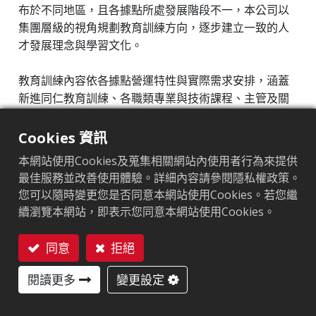
員工福利措施、退休制度與其實施情形
布於不同地區，且各據點所處發展階段不一，本公司以
集團層級的視角規劃教育訓練方向，逐步建立一致的人
員工多元發展與成長​
才發展理念與學習文化。
社會關懷
職業安全與衛生
教育訓練內容依各據點營運特性與實際需求安排，涵蓋
新進同仁教育訓練、各職類專業與技術課程、主管及關
永續治理
鍵人員之管理相關訓練，以及職業安全衛生、資訊安
全、公司治理與永續相關課程，培訓對象涵蓋各級主管
Cookies 資訊
利害關係人
與同仁。
本網站使用Cookies及蒐集相關網站內使用者行為來提供
永續報告書
最佳服務並改善使用體驗。詳細內容請參閱隱私權政策。
在揚州主要營運據點，教育訓練已與日常營運深度結
您可以隨時變更您是否同意本網站使用Cookies。若您繼
合，訓練內容涵蓋製造、工程、品質、資訊系統、管理
續瀏覽本網站，即表示您同意本網站使用Cookies。
及合規等多元面向，並透過分層與重複性訓練，支持作
業穩定與專業能力累積。2025 年度，揚州據點全年累計
同意
拒絕
訓練時數約 8,192 小時，參與訓練人次為 593 人，平均
聯絡我們
每位員工訓練時數約 14 小時；另視實際需求安排外部專
閱讀更多
變更設定
業課程與取證訓練，年度教育訓練相關投入費用約新台
幣 204,973 元。