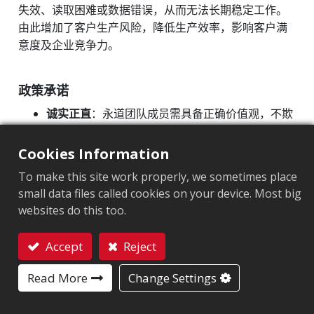
失效、读取困难或数据错误，从而无法长期稳定工作。
ESG 组织
由此增加了客户生产风险，降低生产效率，影响客户满
可持续发展推动计划
意度及企业竞争力。
企业可持续
风险管理
政策承诺
信息安全管理
诚实正直
：永道团队成员需具备正确价值观，不欺
知识产权管理计划
骗、不造假，对产品质量负责。
信赖可靠
：以卓越品质、零缺陷、高可靠性及精准
Cookies Information
供应链管理
交付建立产品信誉。
To make this site work properly, we sometimes place
产品可持续
卓越创新
：同步掌握最新技术能力，不断突破现
small data files called cookies on your device. Most big
状，开创新模式，为客户创造价值。
高阶主管薪酬制度
websites do this too.
行动措施
提升企业价值计划
Accept
Reject
个人信息保护与隐私管理政策
严格执行产品开发及量产流程，确保所有产品通过
联系我们
DV、EV、PV、FMP 流程，100%通过产品可靠性
Read More
Change Settings
利益相关方
测试，保障产品稳定性和可靠性。
完整的产品检验流程，从 IQC、FAI、IPQC 到 FQC
可持续发展报告书