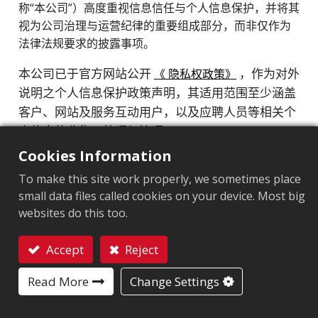
称“本公司”）高度重视信息信任与个人信息保护，并将其
视为公司治理与运营纪律的重要组成部分，而非仅作为
ESG组织
法律法规要求的披露事项。
可持续发展推动计划
本公司已于官方网站公开
，作为对外
《 隐私权政策》
企业可持续
说明之个人信息保护政策声明，其适用范围至少涵盖
风险管理
客户、网站及服务互动用户，以及应聘人员等相关个
信息安全管理
人信息的收集、处理与管理。
知识产权管理计划
Cookies Information
为确保相关政策具备可执行性、可审计性及应急响应
供应链管理
To make this site work properly, we sometimes place
能力，本公司指定人力资源部门（HR）作为集团层
small data files called cookies on your device. Most big
级统筹单位，协同法务部门及各运营据点管理团队，
产品可持续
websites do this too.
共同负责政策宣导、制度协调及个人信息与信息安全
高阶主管薪酬制度
事件的通报与应对机制。
提升企业价值计划
Accept
Reject
联系我们
2025 年，本公司于 10 月 27 日组织开展两场全员合
个人信息保护与隐私管理政策
Read More
Change Settings
规教育培训，其中一场以“个人信息保护与信息安全
利益相关方
实务”为主题，邀请外部专业律师授课，通过实际案