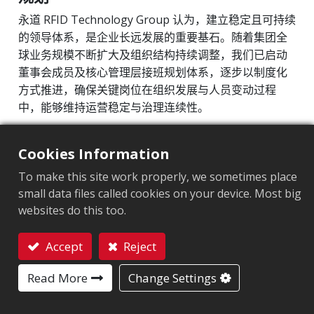
ESG组织
永道 RFID Technology Group 认为，建立稳定且可持续
的领导体系，是企业长远发展的重要基石。随着集团全
可持续发展推动计划
球业务规模不断扩大及组织结构持续调整，我们已启动
企业可持续
董事会成员及核心管理层接班规划体系，逐步以制度化
风险管理
方式推进，确保关键岗位在组织发展与人员变动过程
中，能够维持运营稳定与治理连续性。
信息安全管理
知识产权管理计划
董事会接班规划
Cookies Information
供应链管理
本公司董事会成员系由主要股东提名，并经股东会选任
To make this site work properly, we sometimes place
产品可持续
组成，董事成员须具备企业经营管理、财务、法律或相
small data files called cookies on your device. Most big
高阶主管薪酬制度
websites do this too.
关产业经验等专业背景，以确保董事会具备有效决策与
监督之能力。
提升企业价值计划
Accept
Reject
个人信息保护与隐私管理政策
本公司已建立明确之董事资格标准及接班条件，于董事
联系我们
改选或增补时，将依据相关标准审慎评估潜在人选，以
Read More
Change Settings
利益相关方
确保董事会成员兼具专业能力、多元视角与健全治理素
养。鉴于近年公司治理趋势，为强化上市櫃公司独立董