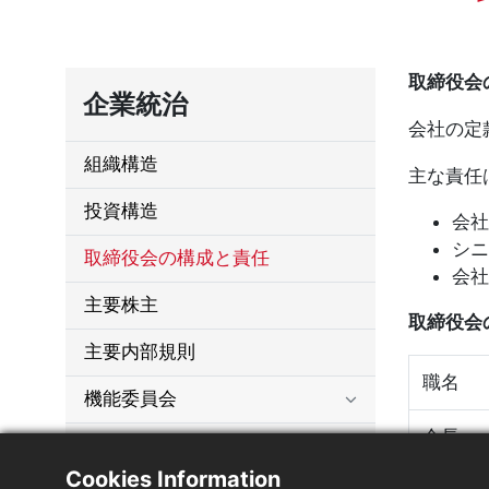
取締役会
企業統治
会社の定
組織構造
主な責任
投資構造
会社
シニ
取締役会の構成と責任
会社
主要株主
取締役会
主要内部規則
職名
機能委員会
会長
監査委員会の議事録
Cookies Information