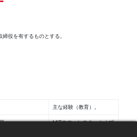
取締役を有するものとする。
主な経験（教育）。
国
MITスローンスクールオブ
マネジメント MBA。