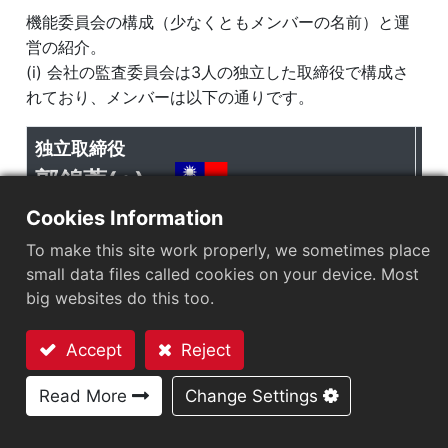
機能委員会の構成（少なくともメンバーの名前）と運
主要株主
営の紹介。
主要内部规章
(i) 会社の監査委員会は3人の独立した取締役で構成さ
れており、メンバーは以下の通りです。
機能委員会
独立取締役
独
概要
郭錦蓉(♀)
監査委員会
Cookies Information
報酬委員会
主要な経験（教育）
主
To make this site work properly, we sometimes place
持続可能な開発委員会
サザンイリノイ大学 会計学修士
small data files called cookies on your device. Most
台湾省会計士公会会計審査委員会主任委員
big websites do this too.
監査委員会議事録
現職
Accept
Reject
内部監査
現
お問い合わせ
廣信益群聯合会計師事務所査帳員/会計師/所長
企業ガバナンス ポリシーと成果
Read More
Change Settings
台北市税務代理人協会理事長
全宇宙科技股份有限公司独立董事