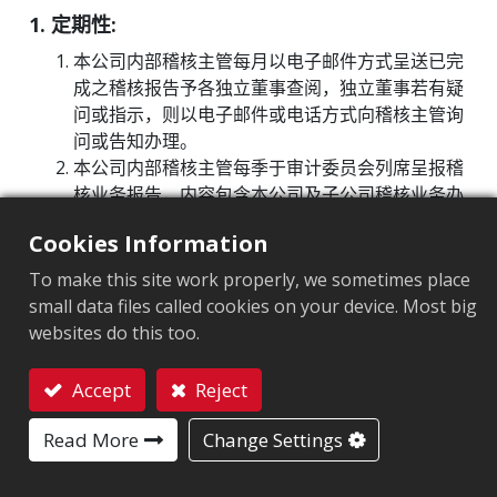
1. 定期性:
主要股东名单
本公司内部稽核主管每月以电子邮件方式呈送已完
重要公司内规
成之稽核报告予各独立董事查阅，独立董事若有疑
问或指示，则以电子邮件或电话方式向稽核主管询
功能性委员会
问或告知办理。
本公司内部稽核主管每季于审计委员会列席呈报稽
独立董事与内部稽核主管及会计师之沟通情形
核业务报告，内容包含本公司及子公司稽核业务办
内部稽核制度
理情形、稽核发现及异常事项改善情形。
Cookies Information
签证会计师向审计委员会委员报告当季财务报表查
公司治理主管及落实诚信经营情形
核或审阅结果以及其他相关法令要求之沟通事项、
To make this site work properly, we sometimes place
会计师出具报告类型、关键查核事项、财务报告分
small data files called cookies on your device. Most big
析等查核情形进行说明。
websites do this too.
Accept
Reject
联系我们
2. 非定期性:
Read More
Change Settings
平时利用电话、电子邮件或会议方式，沟通如何提
升公司稽核价值及增进公司营运效率及效果，若发