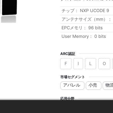
チップ
：
NXP UCODE 9
アンテナサイズ（mm）
EPCメモリ
：
96 bits
User Memory
：
0 bits
ARC認証
F
I
L
O
市場セグメント
アパレル
小売
物
応用分野
ブランド保護タグ
サ