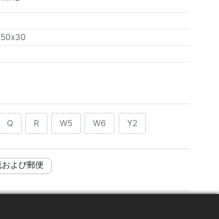
：
50x30
Q
R
W5
W6
Y2
流および郵便
プライチェーン管理
アパレル