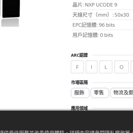
晶片
:
NXP UCODE 9
天線尺寸（mm）
:
50x30
EPC記憶體
:
96 bits
用戶記憶體
:
0 bits
ARC認證
F
I
L
O
市場區隔
服飾
零售
物流及
應用領域
品牌保護標籤
供應鏈
為來提供最佳服務並改善使用體驗。詳細內容請參閱隱私權政策。