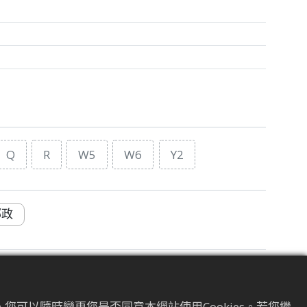
Q
R
W5
W6
Y2
郵政
管理
服飾
其他單品零售
您可以隨時變更您是否同意本網站使用Cookies。若您繼