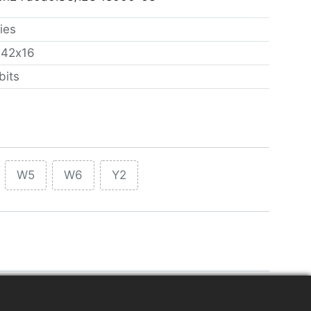
ies
：
42x16
bits
W5
W6
Y2
プライチェーン管理
アパレル