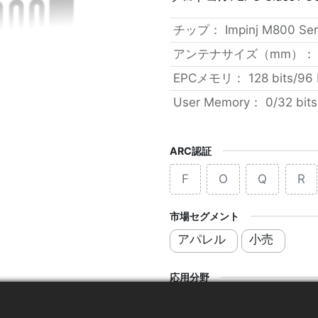
チップ
：
Impinj M800 Ser
アンテナサイズ（mm）
EPCメモリ
：
128 bits/96 
User Memory
：
0/32 bits
ARC認証
F
O
Q
R
市場セグメント
アパレル
小売
応用分野
ブランド保護タグ
サ