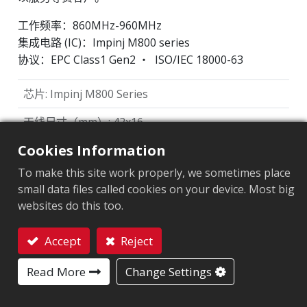
工作频率：860MHz-960MHz
集成电路 (IC)：Impinj M800 series
协议：EPC Class1 Gen2 ‧ ISO/IEC 18000-63
芯片
:
Impinj M800 Series
天线尺寸（mm）
:
42x16
Cookies Information
EPC內存
:
128 bits/96 bits
To make this site work properly, we sometimes place
用户內存
:
0/32 bits
small data files called cookies on your device. Most big
websites do this too.
ARC认证
Accept
Reject
F
O
Q
R
W5
W6
Y2
联系我们
Read More
Change Settings
市场细分