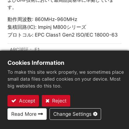
す。
動作周波数: 860MHz-960MHz
集積回路(IC): Impinj M800シリーズ
プロトコル: EPC Class1 Gen2 ISO/IEC 18000-63
ARC認証
：
E1
市場セグメント
：
小売
Cookies Information
To make this site work properly, we sometimes place
チップ
：
Impinj M800 Series
small data files called cookies on your device. Most
アンテナサイズ（mm）
：
150x33
big websites do this too.
タグのサイズ (mm)
：
75x35x1.35
Accept
Reject
お問い合わせ
EPCメモリ
：
128 bits/96 bits
Read More
Change Settings
User Memory
：
0/32 bits