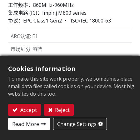
工作频率：860MHz-960MHz
集成电路 (IC)：Impinj M800 series
协议：EPC Class1 Gen2 ‧ ISO/IEC 18000-63
ARC认证
:
E1
市场细分
:
零售
芯片
:
Impinj M800 Series
Cookies Information
天线尺寸（mm）
:
150x33
To make this site work properly, we sometimes place
small data files called cookies on your device. Most big
标签尺寸（mm）
:
75x35x1.35
websites do this too.
EPC內存
:
128 bits/96 bits
Accept
Reject
用户內存
:
0/32 bits
联系我们
Read More
Change Settings
应用领域