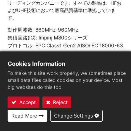
リーディングカンパニーです。すべての製品は、HFお
よびUHF技術において最高品質基準に準拠していま
す。
動作周波数: 860MHz-960MHz
集積回路(IC): Impinj M800シリーズ
プロトコル: EPC Class1 Gen2 AISO/IEC 18000-63
市場セグメント
：
小売
Cookies Information
チップ
：
Impinj M800 Series
To make this site work properly, we sometimes place
small data files called cookies on your device. Most
アンテナサイズ（mm）
：
50x7
big websites do this too.
EPCメモリ
：
128 bits/96 bits
Accept
Reject
User Memory
：
0/32 bits
お問い合わせ
Read More
Change Settings
応用分野