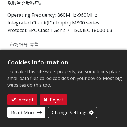
以服务尊贵客户。
Operating Frequency: 860MHz-960MHz
Integrated Circuit(IC): Impinj M800 series
Protocol: EPC Class1 Gen2 ‧ ISO/IEC 18000-63
市场细分
:
零售
芯片
:
Impinj M800 Series
Cookies Information
天线尺寸（mm）
:
50x7
To make this site work properly, we sometimes place
small data files called cookies on your device. Most big
EPC內存
:
128 bits/96 bits
websites do this too.
用户內存
:
0/32 bits
Accept
Reject
联系我们
应用领域
Read More
Change Settings
品牌保护标签
防篡改
供应链管理
服饰