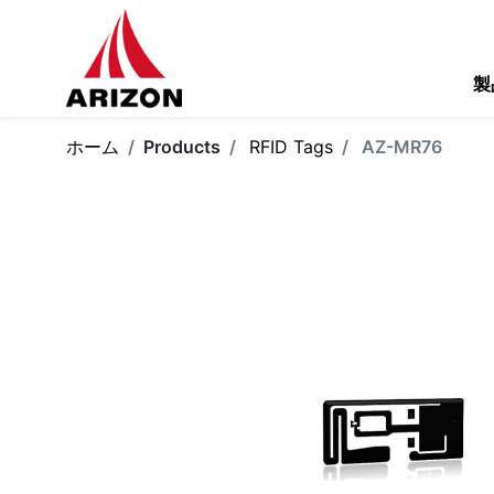
製
ホーム
Products
RFID Tags
AZ-MR76