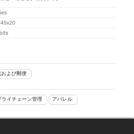
ies
：
45x20
bits
流および郵便
プライチェーン管理
アパレル