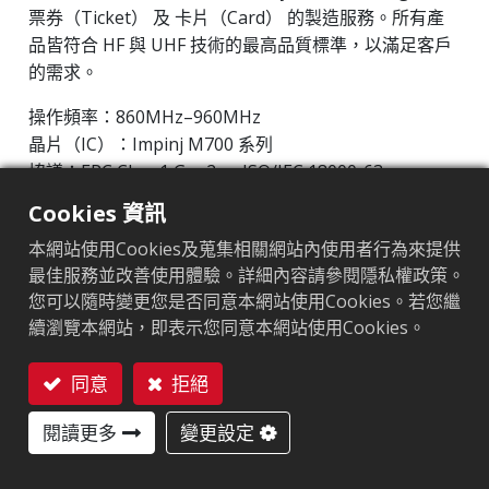
票券（Ticket） 及 卡片（Card） 的製造服務。所有產
品皆符合 HF 與 UHF 技術的最高品質標準，以滿足客戶
的需求。
操作頻率：860MHz–960MHz
晶片（IC）：Impinj M700 系列
協議：EPC Class1 Gen2 ‧ ISO/IEC 18000-63
Cookies 資訊
晶片
:
Impinj M700 Series
本網站使用Cookies及蒐集相關網站內使用者行為來提供
天線尺寸（mm）
:
45x20
最佳服務並改善使用體驗。詳細內容請參閱隱私權政策。
您可以隨時變更您是否同意本網站使用Cookies。若您繼
EPC記憶體
:
128 bits/96 bits
續瀏覽本網站，即表示您同意本網站使用Cookies。
用戶記憶體
:
0/32 bits
同意
拒絕
聯絡我們
閱讀更多
變更設定
市場區隔
服飾
零售
物流及郵政