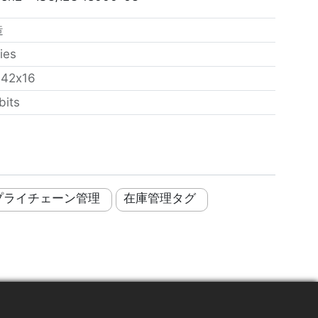
造
ies
：
42x16
bits
プライチェーン管理
在庫管理タグ