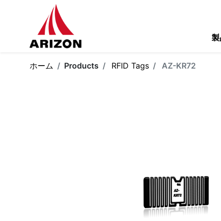
製
ホーム
Products
RFID Tags
AZ-KR72