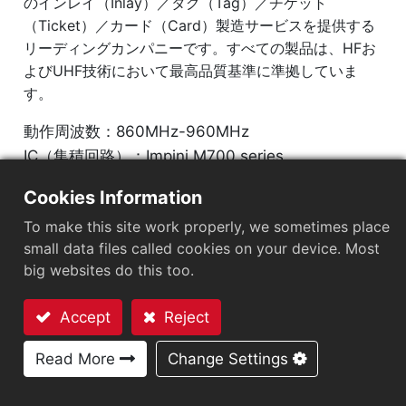
のインレイ（Inlay）／タグ（Tag）／チケット
（Ticket）／カード（Card）製造サービスを提供する
リーディングカンパニーです。すべての製品は、HFお
よびUHF技術において最高品質基準に準拠していま
す。
動作周波数：860MHz-960MHz
IC（集積回路）：Impinj M700 series
プロトコル：EPC Class1 Gen2 ‧ ISO/IEC 18000-
Cookies Information
63
To make this site work properly, we sometimes place
small data files called cookies on your device. Most
チップ
：
Impinj M700 Series
big websites do this too.
アンテナサイズ（mm）
：
36x12
Accept
Reject
EPCメモリ
：
128 bits/96 bits
お問い合わせ
Read More
Change Settings
User Memory
：
0/32 bits