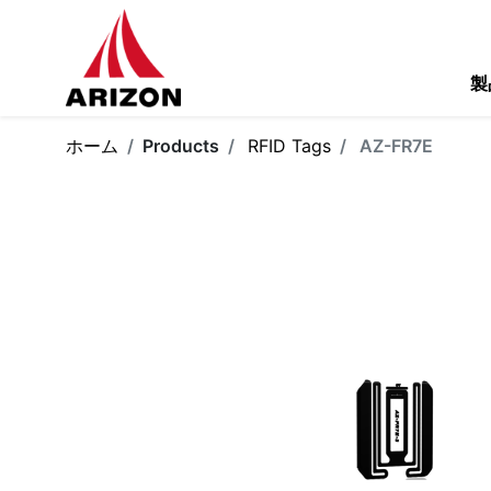
製
ホーム
Products
RFID Tags
AZ-FR7E