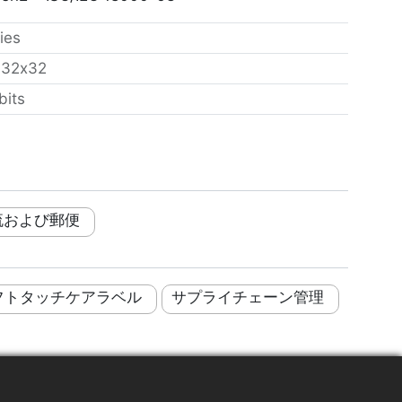
ies
：
32x32
bits
流および郵便
フトタッチケアラベル
サプライチェーン管理