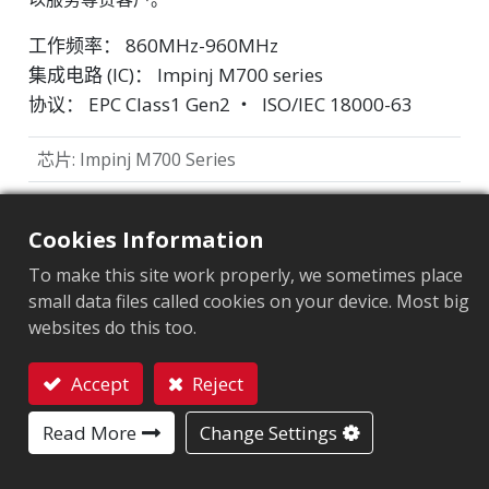
工作频率： 860MHz-960MHz
集成电路 (IC)： Impinj M700 series
协议： EPC Class1 Gen2 ‧ ISO/IEC 18000-63
芯片
:
Impinj M700 Series
天线尺寸（mm）
:
32x32
Cookies Information
EPC內存
:
128 bits/96 bits
To make this site work properly, we sometimes place
用户內存
:
0/32 bits
small data files called cookies on your device. Most big
websites do this too.
市场细分
Accept
Reject
服饰
零售
物流及邮政
联系我们
Read More
Change Settings
应用领域