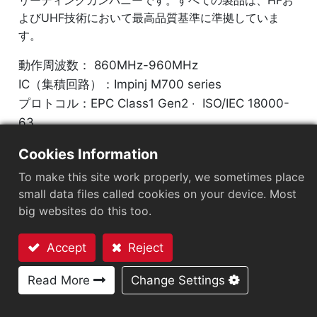
リーディングカンパニーです。すべての製品は、HFお
よびUHF技術において最高品質基準に準拠していま
す。
動作周波数： 860MHz-960MHz
IC（集積回路）：
Impinj M700 series
プロトコル：EPC Class1 Gen2 ‧ ISO/IEC 18000-
63
Cookies Information
チップ
：
Impinj M700 Series
To make this site work properly, we sometimes place
アンテナサイズ（mm）
：
32x32
small data files called cookies on your device. Most
big websites do this too.
EPCメモリ
：
128 bits/96 bits
User Memory
：
0/32 bits
Accept
Reject
お問い合わせ
Read More
Change Settings
市場セグメント