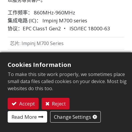
以服务尊贵客户。
工作频率： 860MHz-960MHz
集成电路 (IC)：
Impinj M700 series
协议：EPC Class1 Gen2 ‧ ISO/IEC 18000-63
芯片
:
Impinj M700 Series
天线尺寸（mm）
:
32x32
Cookies Information
EPC內存
:
128 bits/96 bits
To make this site work properly, we sometimes place
用户內存
:
0/32 bits
small data files called cookies on your device. Most big
websites do this too.
市场细分
Accept
Reject
服饰
零售
联系我们
Read More
Change Settings
应用领域