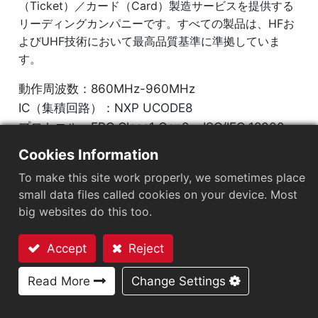
（Ticket）／カード（Card）製造サービスを提供する
リーディングカンパニーです。すべての製品は、HFお
よびUHF技術において最高品質基準に準拠していま
す。
動作周波数：860MHz-960MHz
IC（集積回路）：NXP UCODE8
プロトコル：EPC Class1 Gen2 ‧ ISO/IEC 18000-
63
Cookies Information
To make this site work properly, we sometimes place
市場セグメント
：
小売
small data files called cookies on your device. Most
big websites do this too.
チップ
：
NXP UCODE 8
アンテナサイズ（mm）
：
30X15
Accept
Reject
お問い合わせ
EPCメモリ
：
128 bits
Read More
Change Settings
User Memory
：
0 bits