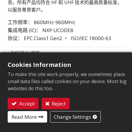
务。所有产品均符合 HF 和 UHF 技术的最高质量标准，
以服务尊贵客户。
工作频率： 860MHz-960MHz
集成电路 (IC)： NXP UCODE8
协议： EPC Class1 Gen2 ‧ ISO/IEC 18000-63
市场细分
:
零售
Cookies Information
芯片
:
NXP UCODE 8
To make this site work properly, we sometimes place
天线尺寸（mm）
:
30X15
small data files called cookies on your device. Most big
websites do this too.
EPC內存
:
128 bits
用户內存
:
0 bits
Accept
Reject
联系我们
Read More
Change Settings
应用领域
品牌保护标签
珠宝
供应链管理