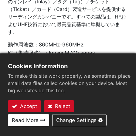
のインレイ（Inlay）／タグ（Tag）／チケット
（Ticket）／カード（Card）製造サービスを提供する
リーディングカンパニーです。すべての製品は、HFお
よびUHF技術において最高品質基準に準拠していま
す。
動作周波数：860MHz-960MHz
IC（集積回路）：Impinj M700 series
プロトコル：EPC Class1 Gen2 ‧ ISO/IEC 18000-
Cookies Information
63
To make this site work properly, we sometimes place
small data files called cookies on your device. Most
チップ
：
Impinj M700 Series
big websites do this too.
アンテナサイズ（mm）
：
2.5x83
Accept
Reject
EPCメモリ
：
128 bits/96 bits
お問い合わせ
Read More
Change Settings
User Memory
：
0/32 bits