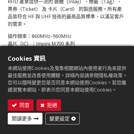
RFID 產業提供一流的 嵌體（Inlay）、標籤（Tag）、
票券（Ticket） 及 卡片（Card） 的製造服務。所有產
品皆符合 HF 與 UHF 技術的最高品質標準，以滿足客戶
的需求。
操作頻率：860MHz–960MHz
晶片（IC）：Impinj M700 系列
協議：EPC Class1 Gen2 ‧ ISO/IEC 18000-63
Cookies 資訊
晶片
:
Impinj M700 Series
本網站使用Cookies及蒐集相關網站內使用者行為來提供
最佳服務並改善使用體驗。詳細內容請參閱隱私權政策。
天線尺寸（mm）
:
2.5x83
您可以隨時變更您是否同意本網站使用Cookies。若您繼
續瀏覽本網站，即表示您同意本網站使用Cookies。
EPC記憶體
:
128 bits/96 bits
用戶記憶體
:
0/32 bits
同意
拒絕
聯絡我們
閱讀更多
變更設定
市場區隔
服飾
零售
物流及郵政
其他