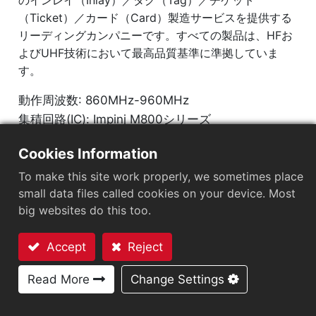
のインレイ（Inlay）／タグ（Tag）／チケット
（Ticket）／カード（Card）製造サービスを提供する
リーディングカンパニーです。すべての製品は、HFお
よびUHF技術において最高品質基準に準拠していま
す。
動作周波数: 860MHz-960MHz
集積回路(IC): Impinj M800シリーズ
プロトコル: EPC Class1 Gen2 a0a0ISO/IEC
Cookies Information
18000-63
To make this site work properly, we sometimes place
small data files called cookies on your device. Most
市場セグメント
：
小売
big websites do this too.
チップ
：
Impinj M800 Series
Accept
Reject
アンテナサイズ（mm）
：
22x8
お問い合わせ
Read More
Change Settings
EPCメモリ
：
128 bits/96 bits
User Memory
：
0/32 bits