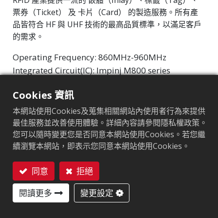
RFID 產業提供一流的 嵌體（Inlay）、標籤（Tag）、
票券（Ticket） 及 卡片（Card） 的製造服務。所有產
品皆符合 HF 與 UHF 技術的最高品質標準，以滿足客戶
的需求。
Operating Frequency: 860MHz-960MHz
Integrated Circuit(IC): Impinj M800 series
Protocol: EPC Class1 Gen2 ‧ ISO/IEC 18000-63
Cookies 資訊
市場區隔
:
零售
本網站使用Cookies及蒐集相關網站內使用者行為來提供
最佳服務並改善使用體驗。詳細內容請參閱隱私權政策。
晶片
:
Impinj M800 Series
您可以隨時變更您是否同意本網站使用Cookies。若您繼
續瀏覽本網站，即表示您同意本網站使用Cookies。
天線尺寸（mm）
:
22x8
EPC記憶體
:
128 bits/96 bits
同意
拒絕
聯絡我們
用戶記憶體
:
0/32 bits
閱讀更多
變更設定