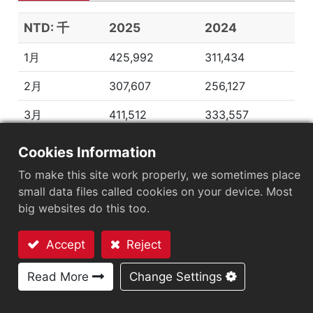
ローン
NTD: 千
2025
2024
1月
425,992
311,434
2月
307,607
256,127
3月
411,512
333,557
4月
358,930
391,964
Cookies Information
5月
246,324
386,458
To make this site work properly, we sometimes place
small data files called cookies on your device. Most
6月
317,633
391,593
big websites do this too.
7月
261,863
351,330
Accept
Reject
8月
246,125
354,016
お問い合わせ
Read More
Change Settings
9月
313,172
444,595