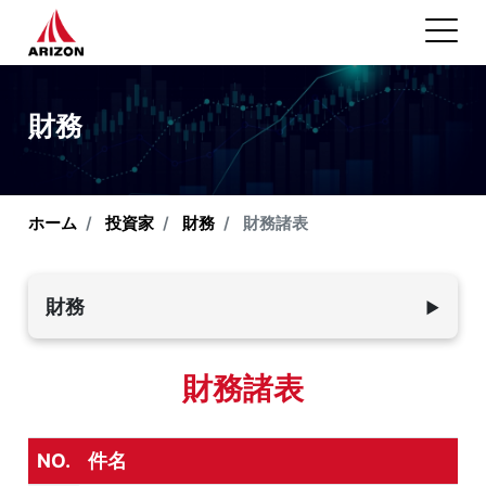
財務
ホーム
投資家
財務
財務諸表
財務
▼
年次報告
財務諸表
財務諸表
月次連結収益
NO.
件名