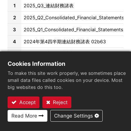
Loan
1
2025_Q3_連結財務諸表
2
2025_Q2_Consolidated_Financial_Statements b
3
2025_Q1_Consolidated_Financial_Statements b
4
2024年第4四半期連結財務諸表 02b63
5
2024_Q3_連結財務諸表
Cookies Information
6
2024年第2四半期連結財務諸表 b63
To make this site work properly, we sometimes place
7
2024_Q1_連結財務諸表
small data files called cookies on your device. Most
big websites do this too.
8
2023年第4四半期連結財務諸表 02b63
9
2023年第3四半期連結財務報告 b63
Accept
Reject
お問い合わせ
10
2023_Q2_Consolidated_Financial_Statements 6
Read More
Change Settings
11
2023_Q1_Consolidated_Financial_Statements 63