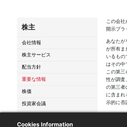
この会社
株主
開示プラ
あなたがリン
会社情報
が所有ま
株主サービス
いるもの
はその中
配当方針
この第三者の
重要な情報
性が調査
の第三者
株価
に含まれ
示的に否
投資家会議
このリン
Cookies Information